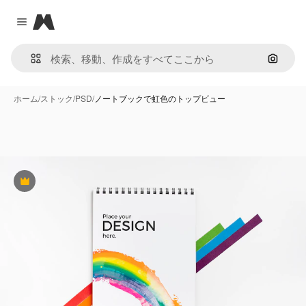
Magnific
Close menu
画像で
ホーム
/
ストック
/
PSD
/
ノートブックで虹色のトップビュー
Premium