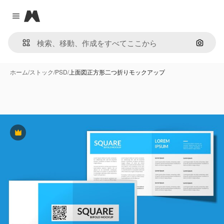
Magnific
Close menu
画像で
ホーム
/
ストック
/
PSD
/
上面図正方形二つ折りモックアップ
Premium