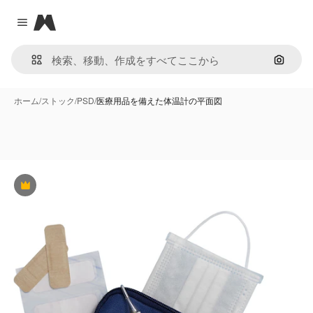
Magnific
Close menu
画像で
ホーム
/
ストック
/
PSD
/
医療用品を備えた体温計の平面図
Premium