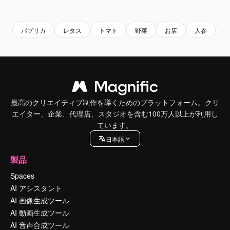
Premium
Premium
Premium
Premium
パプリカ
レタス
トマト
野菜
お店
人参
最高のクリエイティブ制作を導くためのプラットフォーム。クリ
エイター、企業、代理店、スタジオを含む100万人以上が利用し
ています。
日本語
製品
Spaces
AI アシスタント
AI 画像生成ツール
AI 動画生成ツール
AI 音声合成ツール