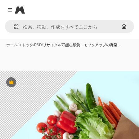
Magnific
Close menu
画像で
ホーム
/
ストック
/
PSD
/
リサイクル可能な紙袋、モックアップの野菜…
Premium