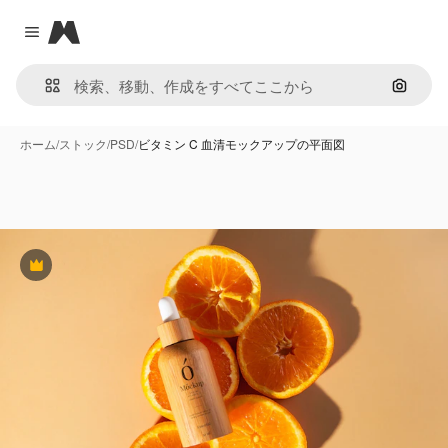
Magnific
Close menu
画像で
ホーム
/
ストック
/
PSD
/
ビタミン C 血清モックアップの平面図
Premium