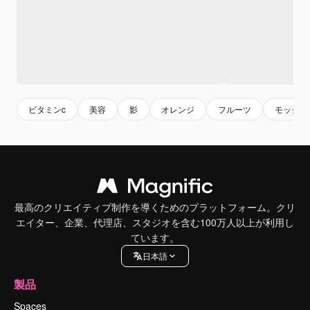
ビタミンc
美容
影
オレンジ
フルーツ
モックア
最高のクリエイティブ制作を導くためのプラットフォーム。クリ
エイター、企業、代理店、スタジオを含む100万人以上が利用し
ています。
日本語
製品
Spaces