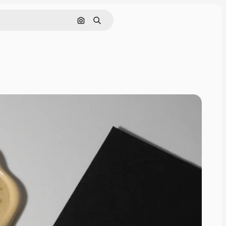
画像で検索
検索