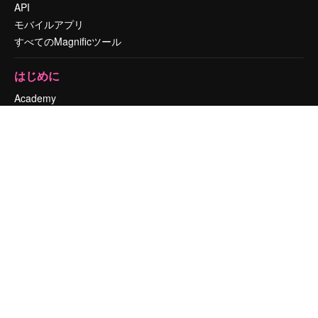
API
モバイルアプリ
すべてのMagnificツール
はじめに
Academy
ドキュメント
サポート
利用規約
プライバシーポリシー
オリジナル
新規
クッキーポリシー
トラストセンター
アフィリエイト
法人向け
運営
料金