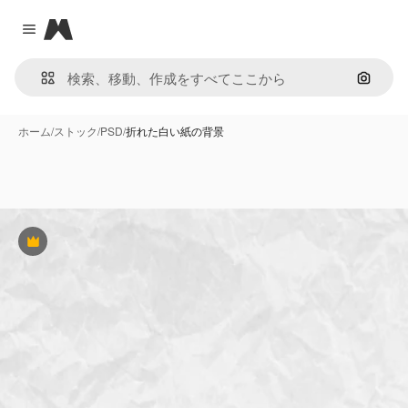
Magnific
Close menu
画像で
ホーム
/
ストック
/
PSD
/
折れた白い紙の背景
Premium