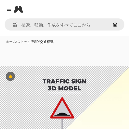
Magnific
Close menu
画像で
ホーム
/
ストック
/
PSD
/
交通標識
Premium