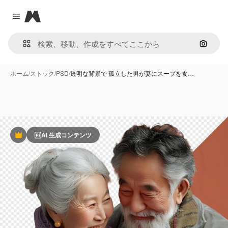
Magnific
Close menu
画像で
ホーム
/
ストック
/
PSD
/
透明な背景で 孤立した男が妻にスープを食…
AI 生成コンテンツ
Premium