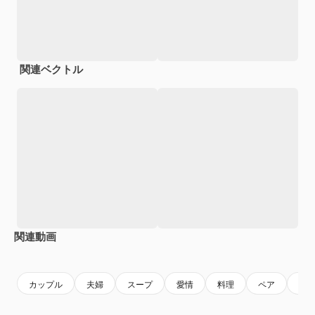
関連ベクトル
関連動画
Premium
Premium
AIによって生成されました。
Premium
Premium
AIによっ
カップル
夫婦
スープ
愛情
料理
ペア
食