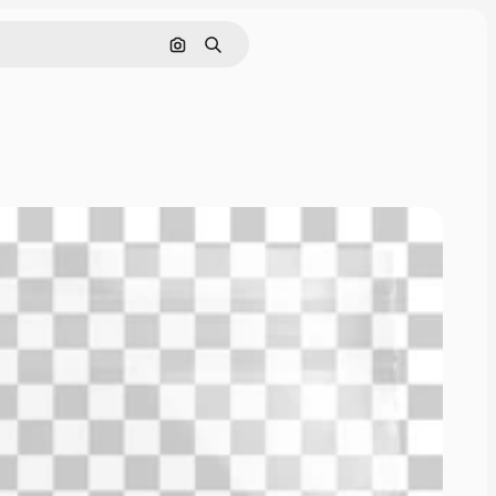
画像で検索
検索