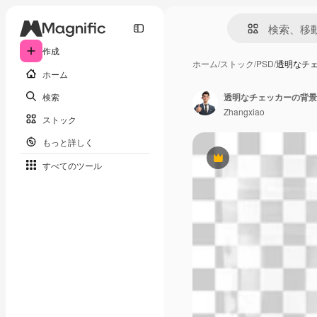
作成
ホーム
/
ストック
/
PSD
/
透明なチ
ホーム
検索
透明なチェッカーの背景
Zhangxiao
ストック
もっと詳しく
Premium
すべてのツール