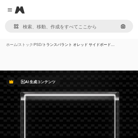
Magnific
Close menu
画像で
ホーム
/
ストック
/
PSD
/
トランスパラント オレッド サイドボード…
AI 生成コンテンツ
Premium