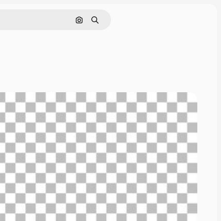
画像で検索
検索