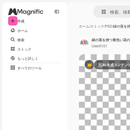
作成
ホーム
/
ストック
/
PSD
/
緑の茎を
ホーム
検索
緑の茎を持つ黄色い花の
User0101
ストック
もっと詳しく
AI 生成コンテン
Premium
すべてのツール