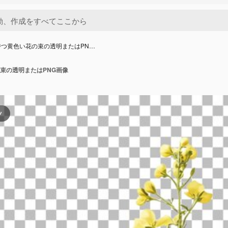
持つ黄色い花の束の透明またはPN…
束の透明またはPNG画像
ツ