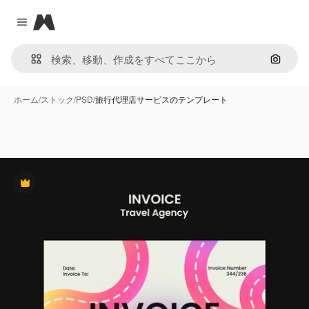
Magnific
Close menu
画像で
ホーム
/
ストック
/
PSD
/
旅行代理店サービスのテンプレート
Premium