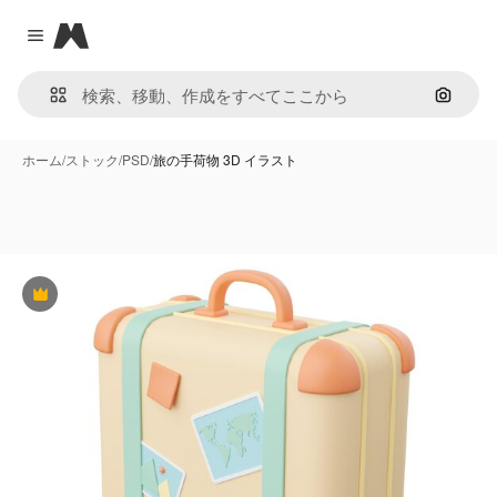
Magnific
Close menu
画像で
ホーム
/
ストック
/
PSD
/
旅の手荷物 3D イラスト
Premium