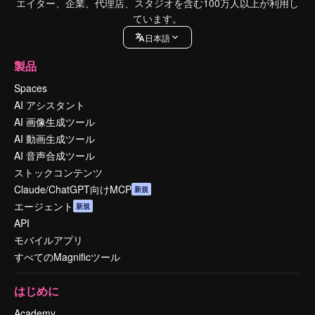
エイター、企業、代理店、スタジオを含む100万人以上が利用し
ています。
日本語
製品
Spaces
AI アシスタント
AI 画像生成ツール
AI 動画生成ツール
AI 音声合成ツール
ストックコンテンツ
Claude/ChatGPT向けMCP
新規
エージェント
新規
API
モバイルアプリ
すべてのMagnificツール
はじめに
Academy