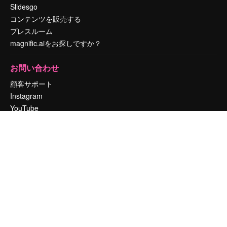
Slidesgo
コンテンツを販売する
プレスルーム
magnific.aiをお探しですか？
お問い合わせ
顧客サポート
Instagram
YouTube
LinkedIn
TikTok
Discord
X
Reddit
Copyright © 2010-
2026
Freepik Company S.L.U.
無断複写・転載を禁じま
す
.