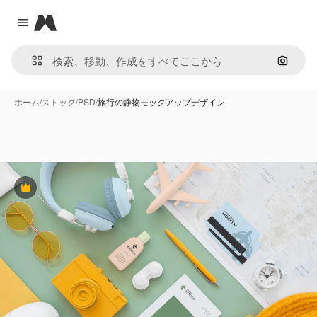
Magnific
Close menu
画像で
ホーム
/
ストック
/
PSD
/
旅行の静物モックアップデザイン
Premium