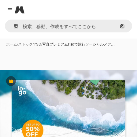
Magnific
Close menu
画像で
ホーム
/
ストック
/
PSD
/
写真プレミアムPsdで旅行ソーシャルメデ…
Premium