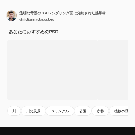
透明な背景の 3 d レンダリング図に分離された熱帯林
christiannastasestore
あなたにおすすめのPSD
川
川の風景
ジャングル
公園
森林
植物の壁紙