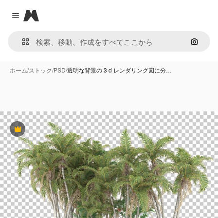
Magnific
Close menu
画像で
ホーム
/
ストック
/
PSD
/
透明な背景の 3 d レンダリング図に分…
Premium