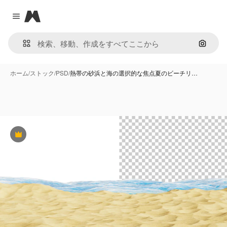
Magnific
Close menu
画像で
ホーム
/
ストック
/
PSD
/
熱帯の砂浜と海の選択的な焦点夏のビーチリ…
Premium