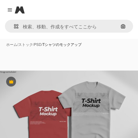
Magnific
Close menu
画像で
ホーム
/
ストック
/
PSD
/
Tシャツのモックアップ
Premium