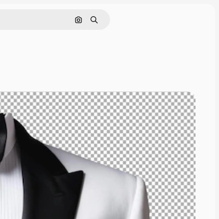
画像で検索
検索