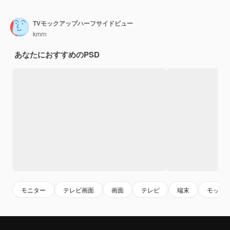
TVモックアップハーフサイドビュー
kmrn
あなたにおすすめのPSD
モニター
テレビ画面
画面
テレビ
端末
モック