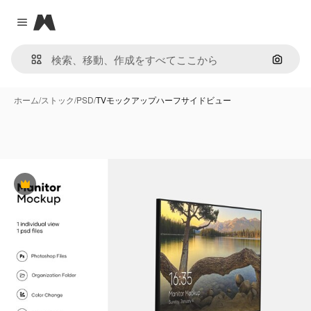
Magnific
Close menu
画像で
ホーム
/
ストック
/
PSD
/
TVモックアップハーフサイドビュー
Premium