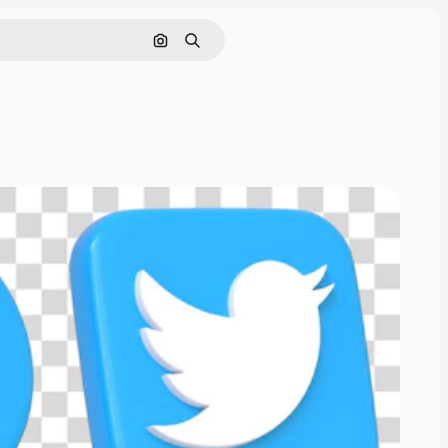
画像で検索
検索