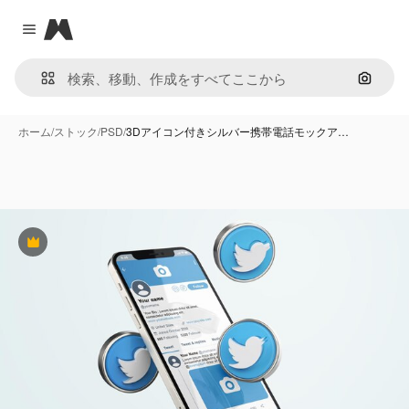
Magnific
Close menu
画像で
ホーム
/
ストック
/
PSD
/
3Dアイコン付きシルバー携帯電話モックア…
Premium