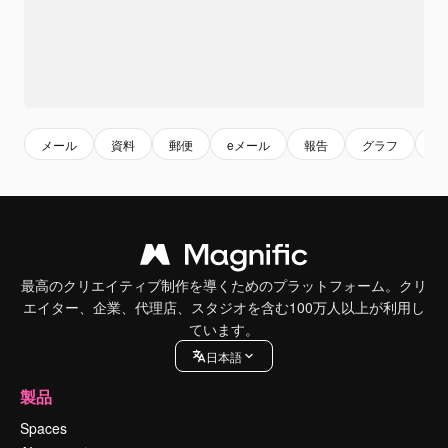
メール
資料
郵便
eメール
報告
グラフ
手
最高のクリエイティブ制作を導くためのプラットフォーム。クリ
エイター、企業、代理店、スタジオを含む100万人以上が利用し
ています。
日本語
製品
Spaces