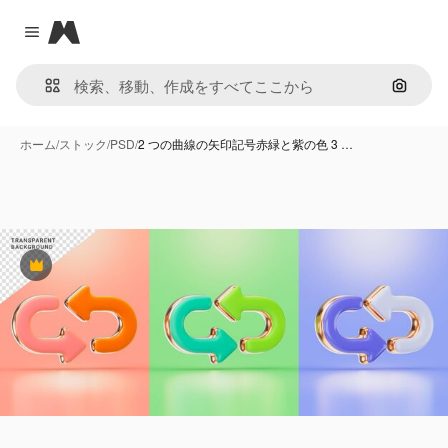
Magnific
Close menu
画像で
ホーム
/
ストック
/
PSD
/
2 つの曲線の矢印記号赤緑と紫の色 3 …
Premium