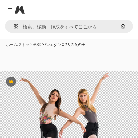
Magnific
Close menu
画像で
ホーム
/
ストック
/
PSD
/
バレエダンス2人の女の子
Premium