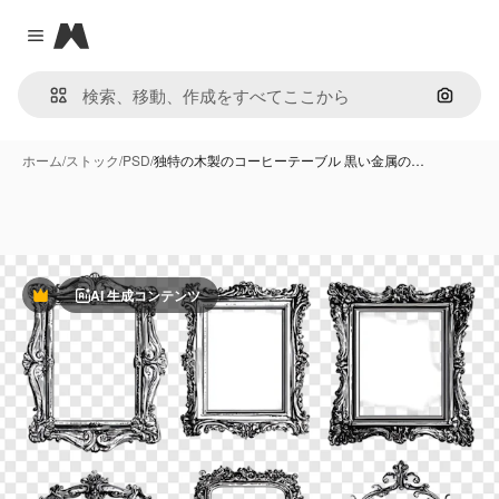
Magnific
Close menu
画像で
ホーム
/
ストック
/
PSD
/
独特の木製のコーヒーテーブル 黒い金属の…
AI 生成コンテンツ
Premium