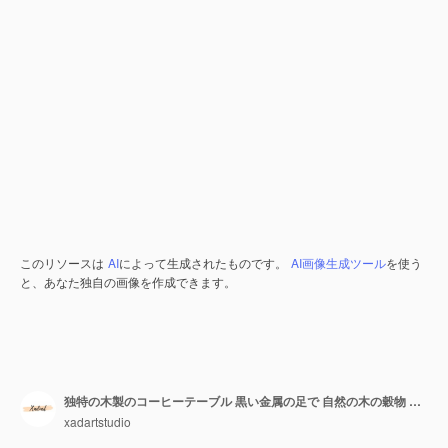
このリソースは
AI
によって生成されたものです。
AI画像生成ツール
を使う
と、あなた独自の画像を作成できます。
独特の木製のコーヒーテーブル 黒い金属の足で 自然の木の穀物 田舎のデザイン 家庭装飾のアクセントピース
xadartstudio