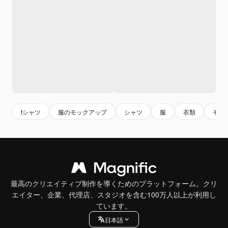
tシャツ
服のモックアップ
シャツ
服
衣類
モッ
最高のクリエイティブ制作を導くためのプラットフォーム。クリ
エイター、企業、代理店、スタジオを含む100万人以上が利用し
ています。
日本語