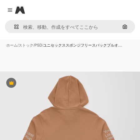
Magnific
Close menu
画像で
ホーム
/
ストック
/
PSD
/
ユニセックススポンジフリースバックプルオ…
Premium