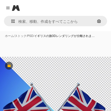
Magnific
Close menu
画像で
ホーム
/
ストック
/
PSD
/
イギリスの旗3Dレンダリングが分離されま…
Premium