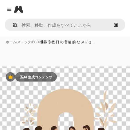
Magnific
Close menu
画像で
ホーム
/
ストック
/
PSD
/
世界 宗教 日 の 普遍 的 な メッセ…
AI 生成コンテンツ
Premium