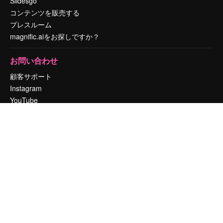
Slidesgo
コンテンツを販売する
プレスルーム
magnific.aiをお探しですか？
お問い合わせ
顧客サポート
Instagram
YouTube
LinkedIn
TikTok
Discord
X
Reddit
Copyright © 2010-
2026
Freepik Company S.L.U.
無断複写・転載を禁じま
す
.