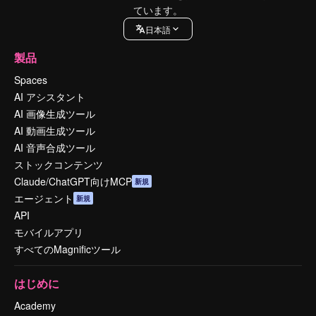
ています。
日本語
製品
Spaces
AI アシスタント
AI 画像生成ツール
AI 動画生成ツール
AI 音声合成ツール
ストックコンテンツ
Claude/ChatGPT向けMCP
新規
エージェント
新規
API
モバイルアプリ
すべてのMagnificツール
はじめに
Academy