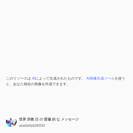
このリソースは
AI
によって生成されたものです。
AI画像生成ツール
を使う
と、あなた独自の画像を作成できます。
世界 宗教 日 の 普遍 的 な メッセージ
asadalipk36050