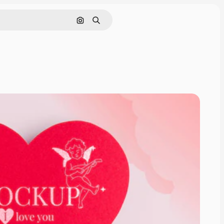
画像で検索
検索