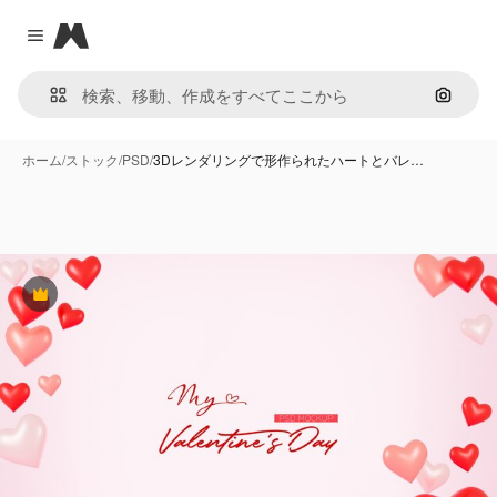
Magnific
Close menu
画像で
ホーム
/
ストック
/
PSD
/
3Dレンダリングで形作られたハートとバレ…
Premium