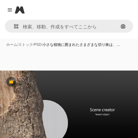
Magnific
Close menu
画像で
ホーム
/
ストック
/
PSD
/
小さな植物に囲まれたさまざまな切り株は、…
Premium