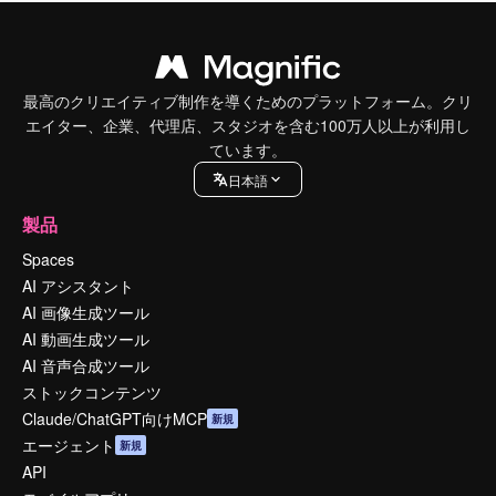
最高のクリエイティブ制作を導くためのプラットフォーム。クリ
エイター、企業、代理店、スタジオを含む100万人以上が利用し
ています。
日本語
製品
Spaces
AI アシスタント
AI 画像生成ツール
AI 動画生成ツール
AI 音声合成ツール
ストックコンテンツ
Claude/ChatGPT向けMCP
新規
エージェント
新規
API