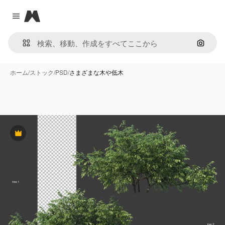
Magnific
Close menu
画像で
ホーム
/
ストック
/
PSD
/
さまざまな木や低木
Premium