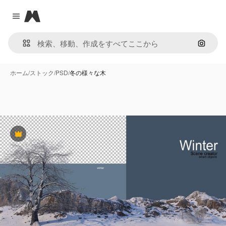
Magnific
Close menu
画像で
ホーム
/
ストック
/
PSD
/
冬の様々な木
Premium