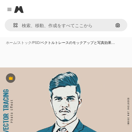
Magnific
Close menu
画像で
ホーム
/
ストック
/
PSD
/
ベクトルトレースのモックアップと写真効果…
Premium