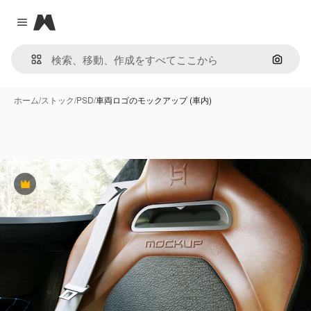
Magnific
Close menu
画像で
ホーム
/
ストック
/
PSD
/
車両ロゴのモックアップ (車内)
Premium