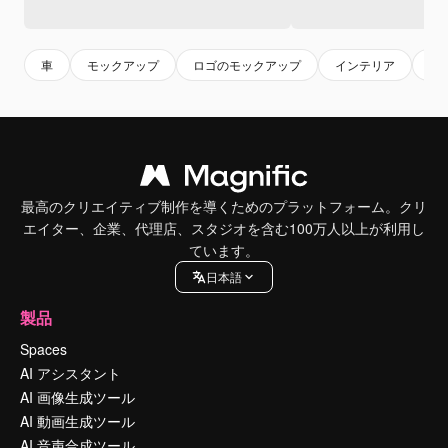
車
モックアップ
ロゴのモックアップ
インテリア
レ
最高のクリエイティブ制作を導くためのプラットフォーム。クリ
エイター、企業、代理店、スタジオを含む100万人以上が利用し
ています。
日本語
製品
Spaces
AI アシスタント
AI 画像生成ツール
AI 動画生成ツール
AI 音声合成ツール