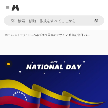
Magnific
Close menu
画像で
ホーム
/
ストック
/
PSD
/
ベネズエラ国旗のデザイン 独立記念日 バ…
Premium