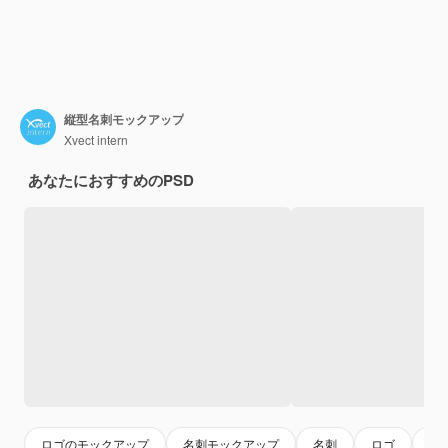
縦型名刺モックアップ
Xvect intern
あなたにおすすめのPSD
ロゴのモックアップ
名刺モックアップ
名刺
ロゴ
ロ