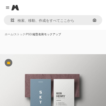
Magnific
Close menu
画像で
ホーム
/
ストック
/
PSD
/
縦型名刺モックアップ
Premium