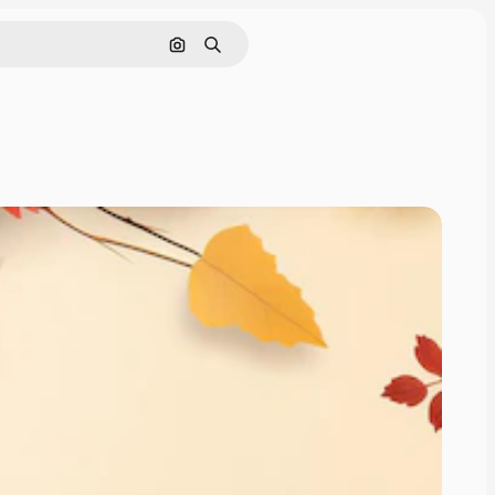
画像で検索
検索