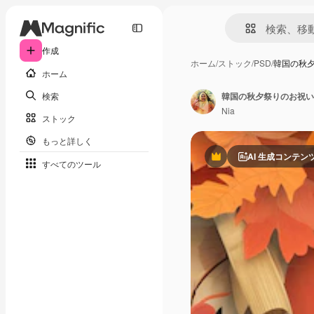
作成
ホーム
/
ストック
/
PSD
/
韓国の秋夕
ホーム
検索
韓国の秋夕祭りのお祝い
Nia
ストック
もっと詳しく
AI 生成コンテン
Premium
すべてのツール