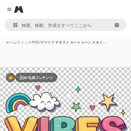
Magnific
Close menu
画像で
ホーム
/
ストック
/
PSD
/
ヴァイブ テキスト カートゥーン スタイ…
AI 生成コンテンツ
Premium