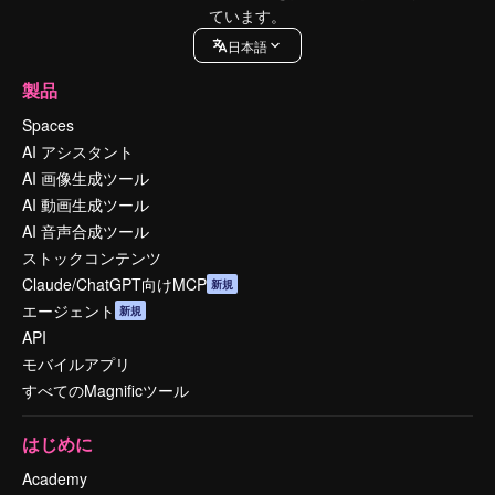
ています。
日本語
製品
Spaces
AI アシスタント
AI 画像生成ツール
AI 動画生成ツール
AI 音声合成ツール
ストックコンテンツ
Claude/ChatGPT向けMCP
新規
エージェント
新規
API
モバイルアプリ
すべてのMagnificツール
はじめに
Academy