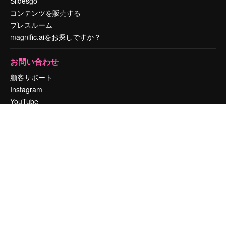
Slidesgo
コンテンツを販売する
プレスルーム
magnific.aiをお探しですか？
お問い合わせ
顧客サポート
Instagram
YouTube
LinkedIn
TikTok
Discord
X
Reddit
Copyright © 2010-
2026
Freepik Company S.L.U.
無断複写・転載を禁じま
す
.