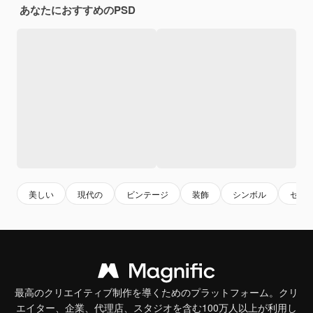
あなたにおすすめのPSD
美しい
現代の
ビンテージ
装飾
シンボル
セッ
最高のクリエイティブ制作を導くためのプラットフォーム。クリ
エイター、企業、代理店、スタジオを含む100万人以上が利用し