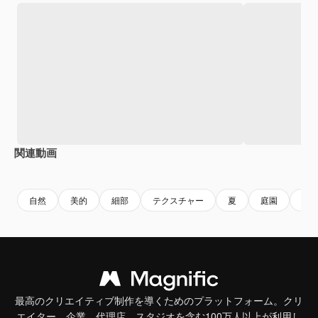
関連動画
Premium
Premium
AIによって生成されました。
Premium
Premium
AIによっ
自然
美的
細部
テクスチャー
夏
庭園
春
最高のクリエイティブ制作を導くためのプラットフォーム。クリ
エイター、企業、代理店、スタジオを含む100万人以上が利用し