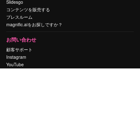
Slidesgo
コンテンツを販売する
プレスルーム
magnific.aiをお探しですか？
お問い合わせ
顧客サポート
Instagram
YouTube
LinkedIn
TikTok
Discord
X
Reddit
Copyright © 2010-
2026
Freepik Company S.L.U.
無断複写・転載を禁じま
す
.