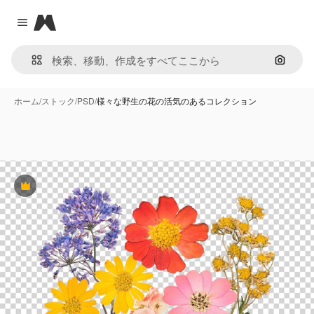
Magnific
Close menu
画像で
ホーム
/
ストック
/
PSD
/
様々な野生の花の活気のあるコレクション
Premium