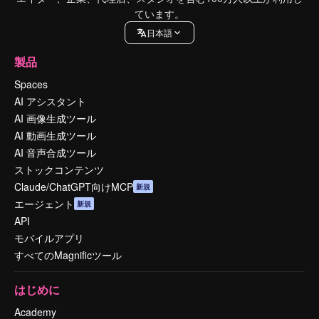
ています。
日本語
製品
Spaces
AI アシスタント
AI 画像生成ツール
AI 動画生成ツール
AI 音声合成ツール
ストックコンテンツ
Claude/ChatGPT向けMCP
新規
エージェント
新規
API
モバイルアプリ
すべてのMagnificツール
はじめに
Academy