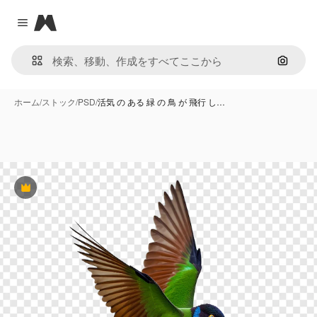
Magnific
Close menu
画像で
ホーム
/
ストック
/
PSD
/
活気 の ある 緑 の 鳥 が 飛行 し…
Premium