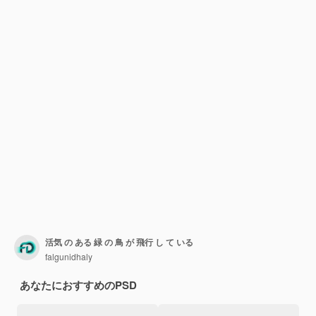
活気 の ある 緑 の 鳥 が 飛行 し て いる
falgunidhaly
あなたにおすすめのPSD