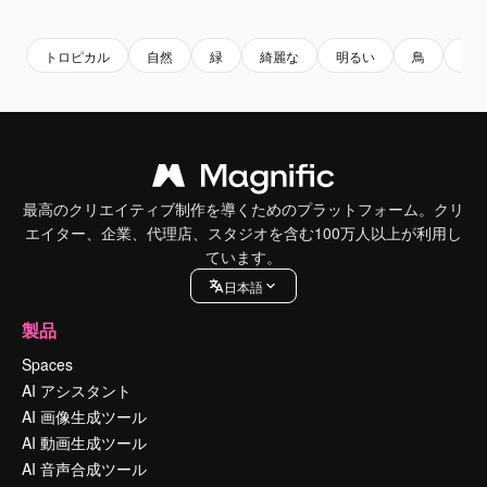
Premium
Premium
AIによって生成されました。
Premium
Premium
AIによっ
トロピカル
自然
緑
綺麗な
明るい
鳥
エ
最高のクリエイティブ制作を導くためのプラットフォーム。クリ
エイター、企業、代理店、スタジオを含む100万人以上が利用し
ています。
日本語
製品
Spaces
AI アシスタント
AI 画像生成ツール
AI 動画生成ツール
AI 音声合成ツール