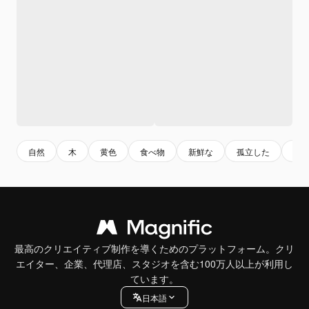
自然
木
黄色
食べ物
新鮮な
孤立した
シ
最高のクリエイティブ制作を導くためのプラットフォーム。クリ
エイター、企業、代理店、スタジオを含む100万人以上が利用し
ています。
日本語