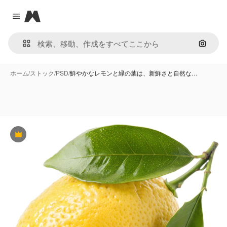
Magnific
Close menu
画像で
ホーム
/
ストック
/
PSD
/
鮮やかなレモンと緑の葉は、新鮮さと自然な…
Premium