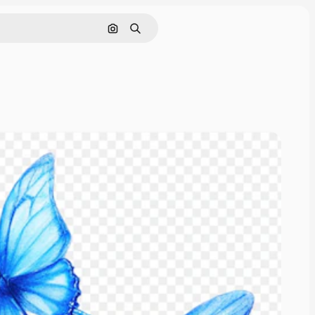
画像で検索
検索