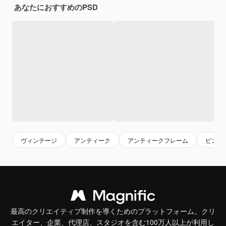
あなたにおすすめのPSD
ヴィンテージ
アンティーク
アンティークフレーム
ビンテ
最高のクリエイティブ制作を導くためのプラットフォーム。クリ
エイター、企業、代理店、スタジオを含む100万人以上が利用し