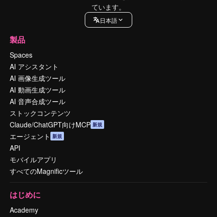
ています。
日本語
製品
Spaces
AI アシスタント
AI 画像生成ツール
AI 動画生成ツール
AI 音声合成ツール
ストックコンテンツ
Claude/ChatGPT向けMCP
新規
エージェント
新規
API
モバイルアプリ
すべてのMagnificツール
はじめに
Academy