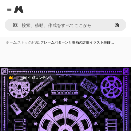
Magnific
Close menu
画像で
ホーム
/
ストック
/
PSD
/
フレームパターンと映画の詳細イラスト装飾…
AI 生成コンテンツ
Premium