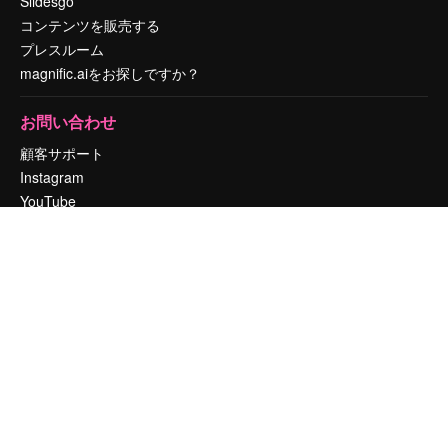
Slidesgo
コンテンツを販売する
プレスルーム
magnific.aiをお探しですか？
お問い合わせ
顧客サポート
Instagram
YouTube
LinkedIn
TikTok
Discord
X
Reddit
Copyright © 2010-
2026
Freepik Company S.L.U.
無断複写・転載を禁じま
す
.