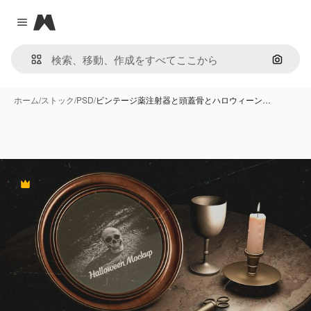
Magnific
Close menu
画像で
ホーム
/
ストック
/
PSD
/
ビンテージ薬注射器と頭蓋骨とハロウィーン…
Premium