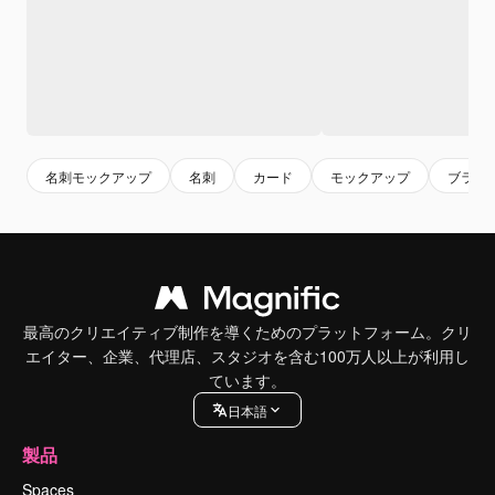
名刺モックアップ
名刺
カード
モックアップ
ブラン
最高のクリエイティブ制作を導くためのプラットフォーム。クリ
エイター、企業、代理店、スタジオを含む100万人以上が利用し
ています。
日本語
製品
Spaces