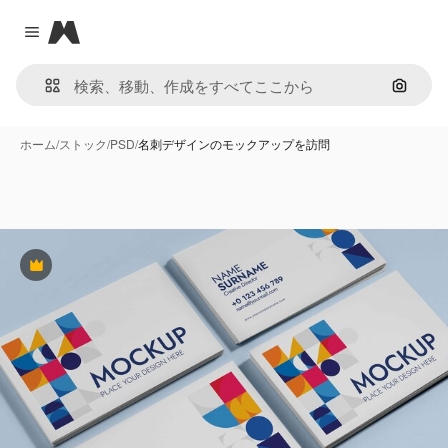
Magnific
Close menu
画像で
ホーム
/
ストック
/
PSD
/
名刺デザインのモックアップを訪問
Premium