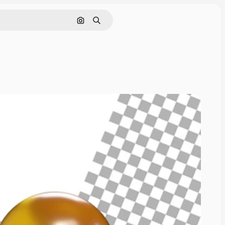
画像で検索
検索