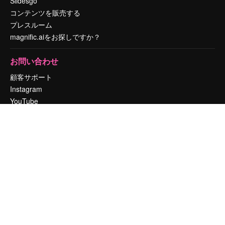
Slidesgo
コンテンツを販売する
プレスルーム
magnific.aiをお探しですか？
お問い合わせ
顧客サポート
Instagram
YouTube
LinkedIn
TikTok
Discord
X
Reddit
Copyright © 2010-
2026
Freepik Company S.L.U.
無断複写・転載を禁じま
す
.