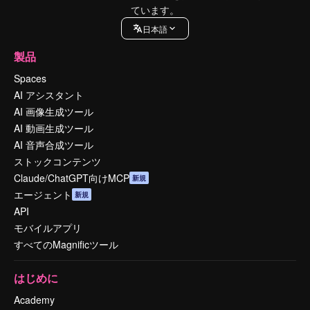
ています。
日本語
製品
Spaces
AI アシスタント
AI 画像生成ツール
AI 動画生成ツール
AI 音声合成ツール
ストックコンテンツ
Claude/ChatGPT向けMCP
新規
エージェント
新規
API
モバイルアプリ
すべてのMagnificツール
はじめに
Academy