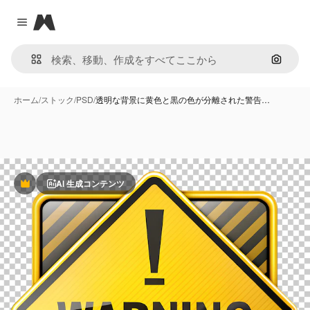
Magnific
Close menu
画像で
ホーム
/
ストック
/
PSD
/
透明な背景に黄色と黒の色が分離された警告…
AI 生成コンテンツ
Premium